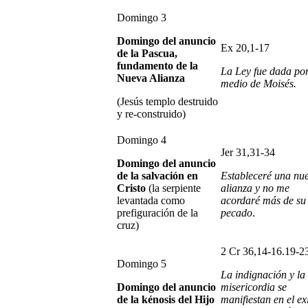
Domingo 3
Domingo del anuncio
Ex 20,1-17
de la Pascua,
fundamento de la
La Ley fue dada po
Nueva Alianza
medio de Moisés.
(Jesús templo destruido
y re-construido)
Domingo 4
Jer 31,31-34
Domingo del anuncio
de la salvación en
Estableceré una nu
Cristo
(la serpiente
alianza y no me
levantada como
acordaré más de su
prefiguración de la
pecado
.
cruz)
2 Cr 36,14-16.19-2
Domingo 5
La indignación y la
Domingo del anuncio
misericordia se
de la kénosis del Hijo
manifiestan en el exi