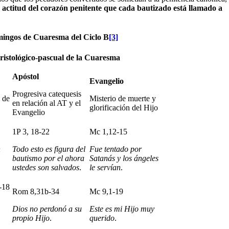
a actitud del corazón penitente que cada bautizado está llamado a
ingos de Cuaresma del Ciclo B
[3]
 cristológico-pascual de la Cuaresma
Apóstol
Evangelio
Progresiva catequesis
 de
Misterio de muerte y
en relación al AT y el
glorificación del Hijo
Evangelio
1P 3, 18-22
Mc 1,12-15
n
Todo esto es figura del
Fue tentado por
bautismo por el ahora
Satanás y los ángeles
ustedes son salvados
.
le servían
.
-18
Rom 8,31b-34
Mc 9,1-19
Dios no perdonó a su
Este es mi Hijo muy
propio Hijo
.
querido
.