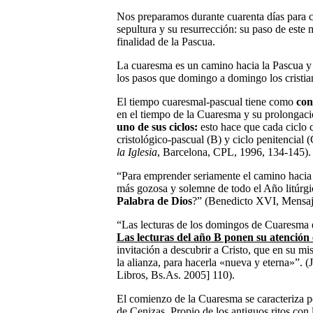
Nos preparamos durante cuarenta días para c
sepultura y su resurrección: su paso de este 
finalidad de la Pascua.
La cuaresma es un camino hacia la Pascua y
los pasos que domingo a domingo los cristia
El tiempo cuaresmal-pascual tiene como
con
en el tiempo de la Cuaresma y su prolongaci
uno de sus ciclos:
esto hace que cada ciclo
cristológico-pascual (B) y ciclo penitencial (
la Iglesia
, Barcelona, CPL, 1996, 134-145).
“Para emprender seriamente el camino hacia 
más gozosa y solemne de todo el Año litúrg
Palabra de Dios
?” (Benedicto XVI, Mensaj
“Las lecturas de los domingos de Cuaresma e
Las lecturas del año B ponen su atención e
invitación a descubrir a Cristo, que en su mis
la alianza, para hacerla «nueva y eterna»”.
Libros, Bs.As. 2005] 110).
El comienzo de la Cuaresma se caracteriza po
de Cenizas. Propio de los antiguos ritos con