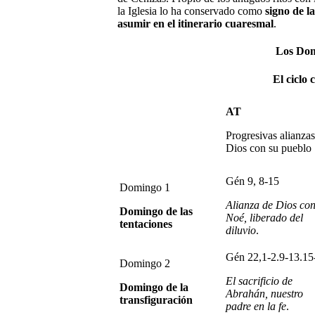
la Iglesia lo ha conservado como
signo de l
asumir en el itinerario cuaresmal
.
Los Dom
El ciclo
AT
Progresivas alianzas
Dios con su pueblo
Gén 9, 8-15
Domingo 1
Alianza de Dios co
Domingo de las
Noé, liberado del
tentaciones
diluvio
.
Gén 22,1-2.9-13.15
Domingo 2
El sacrificio de
Domingo de la
Abrahán, nuestro
transfiguración
padre en la fe
.