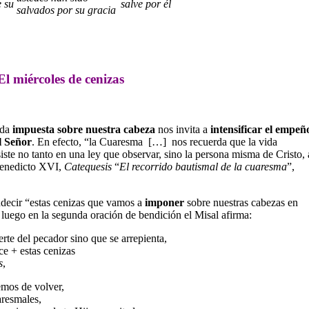
e su
salve por él
salvados por su gracia
El miércoles de cenizas
ida
impuesta sobre nuestra cabeza
nos invita a
intensificar el empeñ
l Señor
. En efecto, “la Cuaresma […] nos recuerda que la vida
iste no tanto en una ley que observar, sino la persona misma de Cristo, 
(Benedicto XVI,
Catequesis
“
El recorrido bautismal de la cuaresma
”,
decir “estas cenizas que vamos a
imponer
sobre nuestras cabezas en
y luego en la segunda oración de bendición el Misal afirma:
rte del pecador sino que se arrepienta,
e + estas cenizas
s
,
mos de volver,
aresmales,