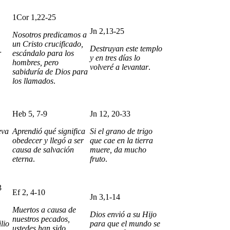
1Cor 1,22-25
Jn 2,13-25
Nosotros predicamos a
un Cristo crucificado,
Destruyan este templo
r
escándalo para los
y en tres días lo
hombres, pero
volveré a levantar
.
sabiduría de Dios para
los llamados
.
Heb 5, 7-9
Jn 12, 20-33
eva
Aprendió qué significa
Si el grano de trigo
obedecer y llegó a ser
que cae en la tierra
causa de salvación
muere, da mucho
eterna
.
fruto
.
3
Ef 2, 4-10
Jn 3,1-14
Muertos a causa de
Dios envió a su Hijo
nuestros pecados,
lio
para que el mundo se
ustedes han sido