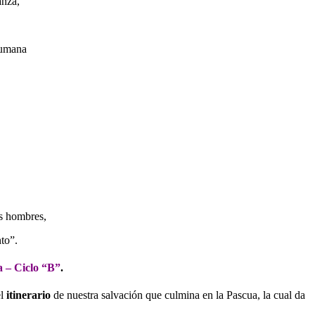
anza,
humana
os hombres,
to”.
 – Ciclo “B”
.
el
itinerario
de nuestra salvación que culmina en la Pascua, la cual da