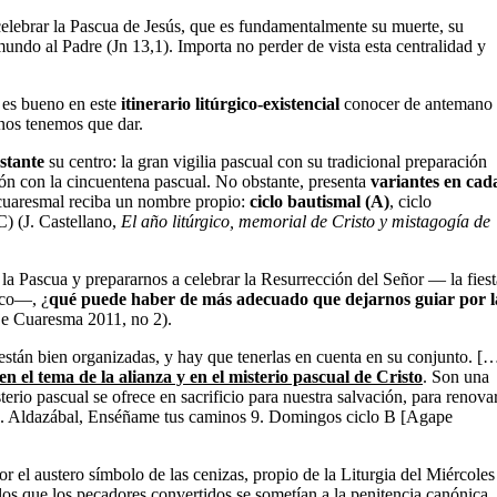
elebrar la Pascua de Jesús, que es fundamentalmente su muerte, su
mundo al Padre (Jn 13,1). Importa no perder de vista esta centralidad y
 es bueno en este
itinerario litúrgico-existencial
conocer de antemano
nos tenemos que dar.
stante
su centro: la gran vigilia pascual con su tradicional preparación
ón con la cincuentena pascual. No obstante, presenta
variantes en cad
 cuaresmal reciba un nombre propio:
ciclo bautismal (A)
, ciclo
C) (J. Castellano,
El año litúrgico, memorial de Cristo y mistagogía de
la Pascua y prepararnos a celebrar la Resurrección del Señor — la fiest
ico—, ¿
qué puede haber de más adecuado que dejarnos guiar por l
e Cuaresma 2011, no 2).
stán bien organizadas, y hay que tenerlas en cuenta en su conjunto. [
n el tema de la alianza y en el misterio pascual de Cristo
. Son una
terio pascual se ofrece en sacrificio para nuestra salvación, para renova
 (J. Aldazábal, Enséñame tus caminos 9. Domingos ciclo B [Agape
r el austero símbolo de las cenizas, propio de la Liturgia del Miércoles
 los que los pecadores convertidos se sometían a la penitencia canónica,