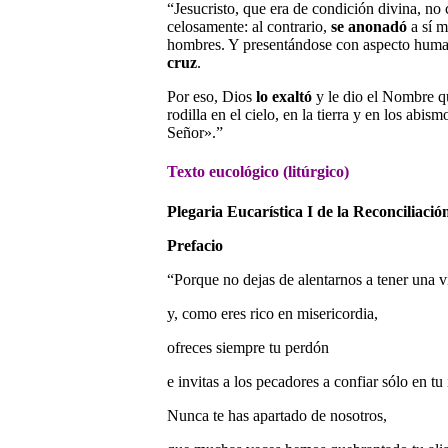
“Jesucristo, que era de condición divina, n
celosamente: al contrario,
se anonadó
a sí m
hombres. Y presentándose con aspecto hum
cruz
.
Por eso, Dios
lo exaltó
y le dio el Nombre qu
rodilla en el cielo, en la tierra y en los abi
Señor».”
Texto eucológico (litúrgico)
Plegaria Eucarística I de la Reconciliació
Prefacio
“Porque no dejas de alentarnos a tener una v
y, como eres rico en misericordia,
ofreces siempre tu perdón
e invitas a los pecadores a confiar sólo en tu
Nunca te has apartado de nosotros,