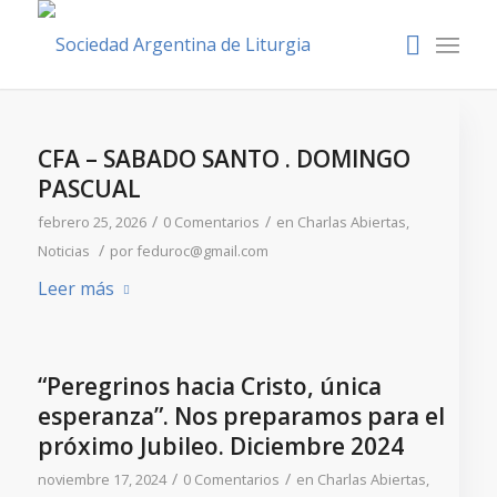
CFA – SABADO SANTO . DOMINGO
PASCUAL
/
/
febrero 25, 2026
0 Comentarios
en
Charlas Abiertas
,
/
Noticias
por
feduroc@gmail.com
Leer más
“Peregrinos hacia Cristo, única
esperanza”. Nos preparamos para el
próximo Jubileo. Diciembre 2024
/
/
noviembre 17, 2024
0 Comentarios
en
Charlas Abiertas
,